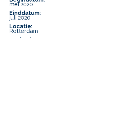
mei 2020
Einddatum:
juli 2020
Locatie:
Rotterdam
Opdrachtgever:
Schiphol
Betrokken partijen:
Koehler Design &
Build Management |
Moen & Van Oosten
Architekten | De Vries
en Verburg Bouw |
Base Consultancy