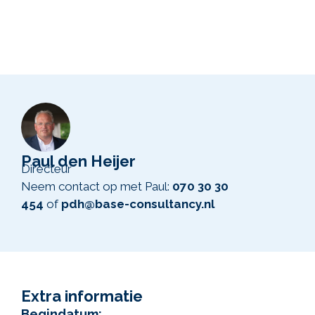
Paul den Heijer
Directeur
Neem contact op met Paul:
070 30 30
454
of
pdh@base-consultancy.nl
Extra informatie
Begindatum: