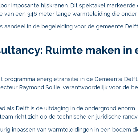
oor imposante hijskranen. Dit spektakel markeerde e
atie van een 346 meter lange warmteleiding die onder
ons aandeel in de begeleiding voor de gemeente Delf
sultancy: Ruimte maken in 
 het programma energietransitie in de Gemeente Delf
ecteur Raymond Sollie, verantwoordelijk voor de beg
d als Delft is de uitdaging in de ondergrond enorm. 
team richt zich op de technische en juridische rand
rig inpassen van warmteleidingen in een bodem die 