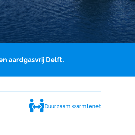
n aardgasvrij Delft.
Duurzaam warmtenet