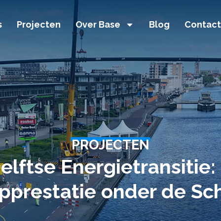
s
Projecten
Over Base
Blog
Contact
PROJECTEN
Delftse Energietransitie
pprestatie onder de Sc