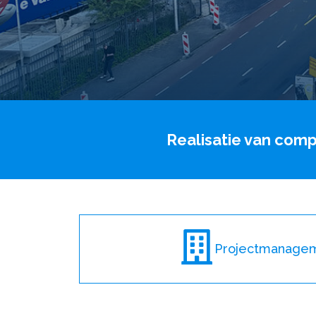
Realisatie van comp
Projectmanage