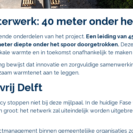
erwerk: 40 meter onder he
ende onderdelen van het project.
Een leiding van 4
meter diepte onder het spoor doorgetrokken.
Deze 
okale warmte en in toekomst onafhankelijk te maken
ng bewijst dat innovatie en zorgvuldige samenwerki
zaam warmtenet aan te leggen.
rij Delft
stoppen niet bij deze mijlpaal. In de huidige Fas
jn groot: het netwerk zal uiteindelijk worden uitgeb
ectmanagement binnen gemeentelijke organisaties z