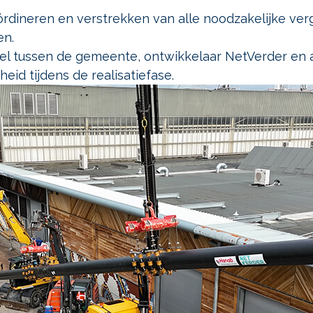
rdineren en verstrekken van alle noodzakelijke ve
en.
el tussen de gemeente, ontwikkelaar NetVerder e
eid tijdens de realisatiefase.