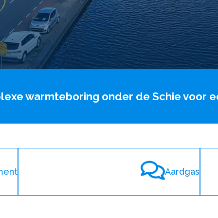
lexe warmteboring onder de Schie voor ee
ment
Aardgas