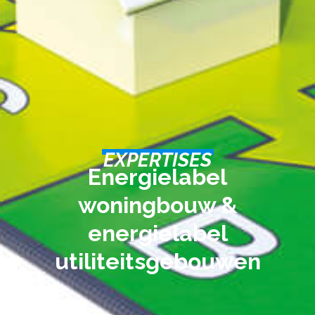
EXPERTISES
Energielabel
woningbouw &
energielabel
utiliteitsgebouwen