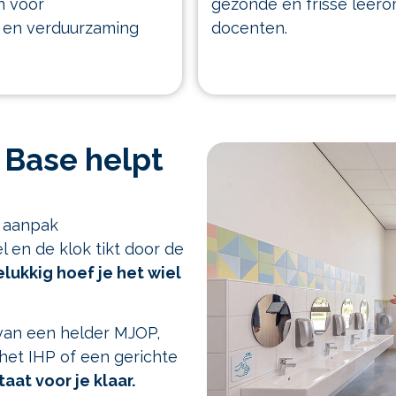
n voor
gezonde en frisse leero
) en verduurzaming
docenten.
? Base helpt
 aanpak
l en de klok tikt door de
lukkig hoef je het wiel
 van een helder MJOP,
het IHP of een gerichte
taat voor je klaar.