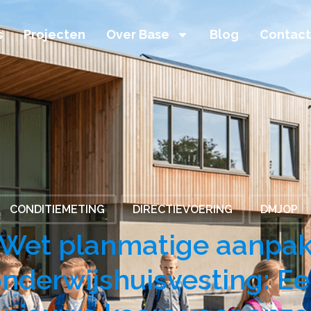
s
Projecten
Over Base
Blog
Contact
CONDITIEMETING
DIRECTIEVOERING
DMJOP
Wet planmatige aanpa
nderwijshuisvesting: E