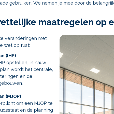
rade gebruiken. We nemen je mee door de belangrij
ettelijke maatregelen op ee
nke veranderingen met
de wet op rust:
an (IHP)
P opstellen, in nauw
plan wordt het centrale,
steringen en de
lgebouwen.
an (MJOP)
erplicht om een MJOP te
udsstaat en de planning