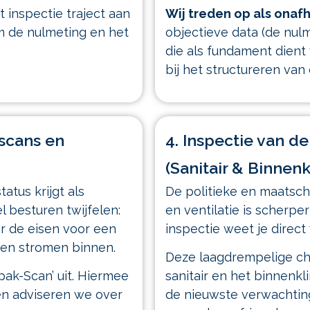
 inspectie traject aan
Wij treden op als onafh
 de nulmeting en het
objectieve data (de nu
die als fundament dien
bij het structureren van 
-scans en
4. Inspectie van d
(Sanitair & Binnen
tatus krijgt als
De politieke en maatsch
l besturen twijfelen:
en ventilatie is scherpe
r de eisen voor een
inspectie weet je direc
gen stromen binnen.
Deze laagdrempelige che
ak-Scan’ uit. Hiermee
sanitair en het binnenkl
en adviseren we over
de nieuwste verwachting