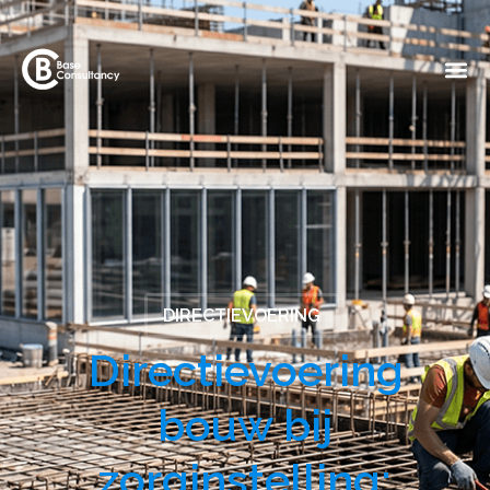
DIRECTIEVOERING
Directievoering
bouw bij
zorginstelling: